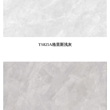
TS825A格里斯浅灰