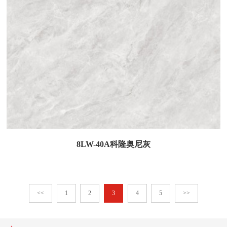
8LW-40A科隆奥尼灰
<<
1
2
3
4
5
>>