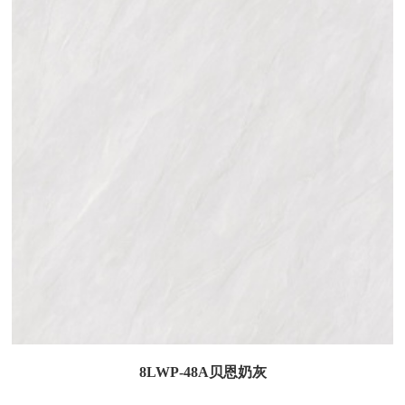
8LWP-48A贝恩奶灰